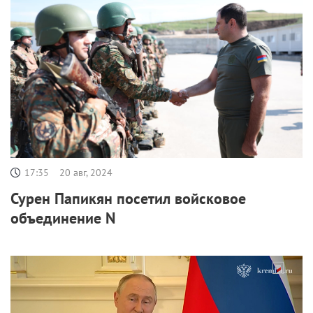
17:35
20 авг, 2024
Сурен Папикян посетил войсковое
объединение N