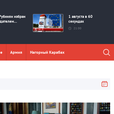
Рубинян избран
1 августа в 60
дателем...
секундах
2
21:00
ие
Aрмия
Нагорный Карабах