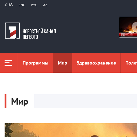
ՀԱՅ
ENG
РУС
AZ
Программы
Мир
Здравоохранение
Поли
Мир