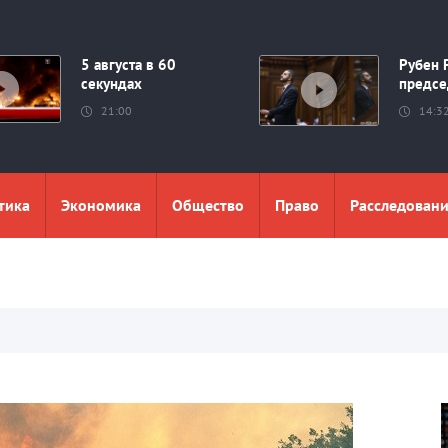
5 августа в 60
Рубен 
секундах
предсе
21:00
14:3
тика
Экономика
Общество
Право
Расследован