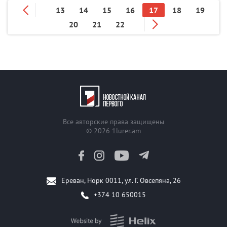
13
14
15
16
17
18
19
20
21
22
Все авторские права защищены
© 2026
1lurer.am
Ереван, Норк 0011, ул. Г. Овсепяна, 26
+374 10 650015