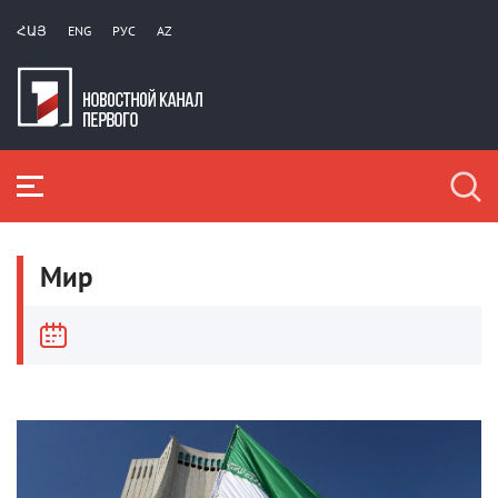
ՀԱՅ
ENG
РУС
AZ
Мир