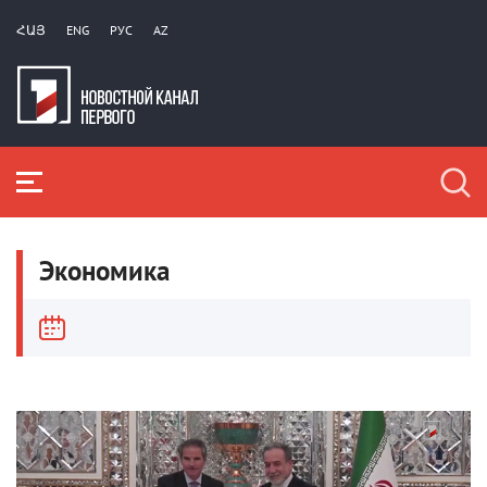
ՀԱՅ
ENG
РУС
AZ
Экономика