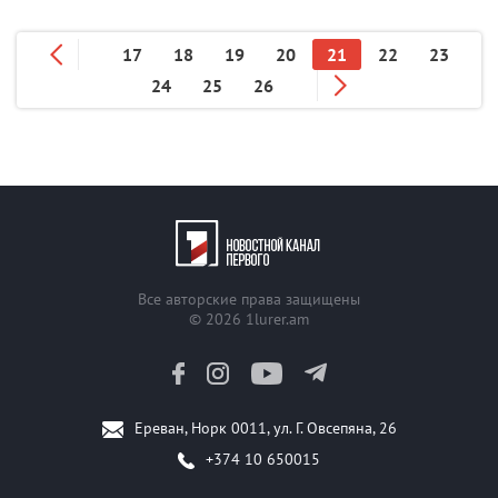
17
18
19
20
21
22
23
24
25
26
Все авторские права защищены
© 2026
1lurer.am
Ереван, Норк 0011, ул. Г. Овсепяна, 26
+374 10 650015