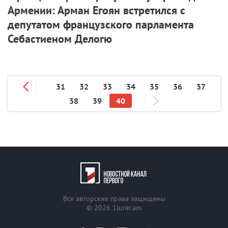
Армении: Арман Егоян встретился с
депутатом французского парламента
Себастиеном Делогю
31
32
33
34
35
36
37
38
39
40
Все авторские права защищены
© 2026
1lurer.am