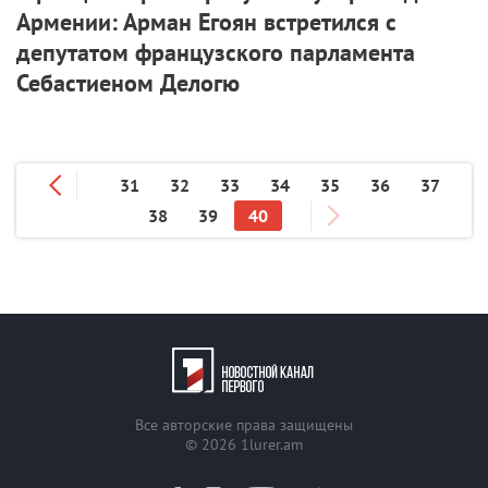
Армении: Арман Егоян встретился с
депутатом французского парламента
Себастиеном Делогю
31
32
33
34
35
36
37
38
39
40
Все авторские права защищены
© 2026
1lurer.am