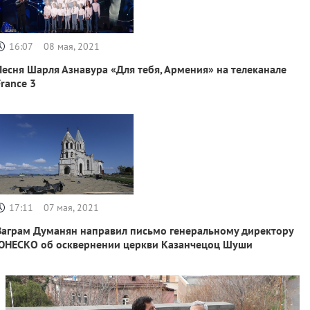
16:07
08 мая, 2021
Песня Шарля Азнавура «Для тебя, Армения» на телеканале
France 3
17:11
07 мая, 2021
Ваграм Думанян направил письмо генеральному директору
ЮНЕСКО об осквернении церкви Казанчецоц Шуши