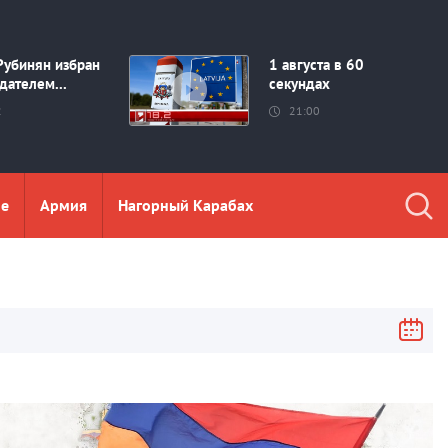
Рубинян избран
1 августа в 60
дателем...
секундах
2
21:00
ие
Aрмия
Нагорный Карабах