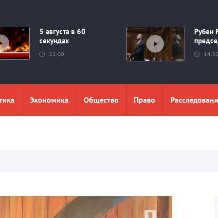
5 августа в 60
Рубен 
секундах
предсе
21:00
14:3
тика
Экономика
Общество
Право
Расследован