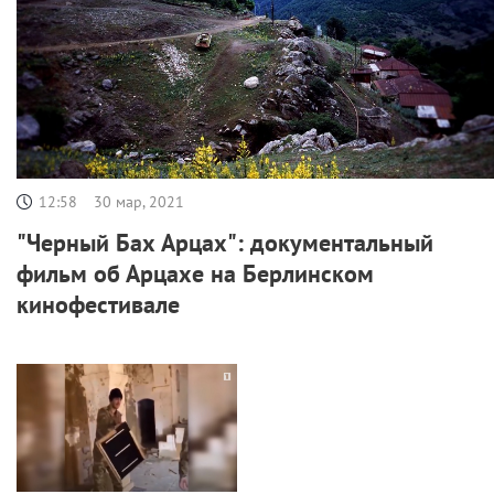
12:58
30 мар, 2021
"Черный Бах Арцах": документальный
фильм об Арцахе на Берлинском
кинофестивале