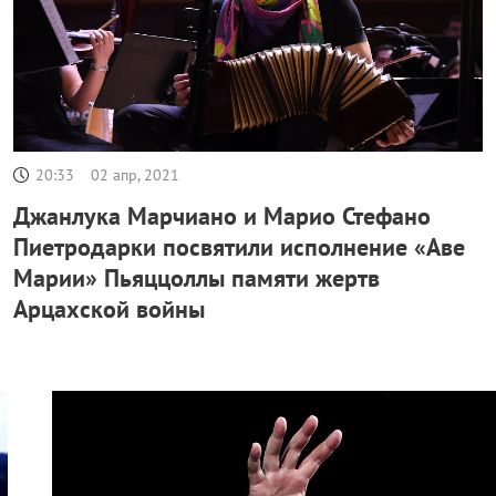
20:33
02 апр, 2021
Джанлука Марчиано и Марио Стефано
Пиетродарки посвятили исполнение «Аве
Марии» Пьяццоллы памяти жертв
Арцахской войны