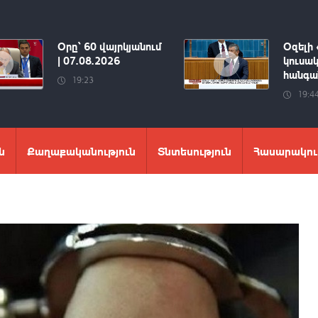
Օրը՝ 60 վայրկյանում
Օզելի 
| 07.08.2026
կուսակ
հանգան
19:23
19:4
ն
Քաղաքականություն
Տնտեսություն
Հասարակու