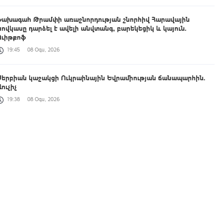
Նախագահ Թրամփի առաջնորդության շնորհիվ Հարավային
Կովկասը դարձել է ավելի անվտանգ, բարեկեցիկ և կայուն.
Ուիթքոֆ
19:45
08 Օգս, 2026
Սերբիան կաջակցի Ուկրաինային Եվրամիության ճանապարհին.
ուչիչ
19:38
08 Օգս, 2026
Հրդեհի ահազանգ Սայաթ-Նովայի փողոցում. հրշեջ-փրկարարները
շենքից տարհանել են 5 բնակչի
19:27
08 Օգս, 2026
ԱՄՆ-ը շարունակում է լիովին հանձնառու լինել Հայաստանի և
Ադրբեջանի հետ համագործակցությանը. Ռուբիո
19:22
08 Օգս, 2026