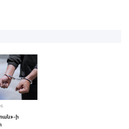
26
տան»-ի
ի