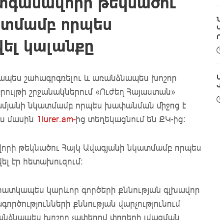
տգամավորի թեկնածու
ատմամբ որպես
ել կալանքը
ապես շահագրգռելու և առանձնապես խոշոր
Վ
րույթի շրջանակներում «Ուժեղ Հայաստան»
մյանի նկատմամբ որպես խափանման միջոց է
յս մասին
1lurer.am-
ից տեղեկացնում են ՔԿ-ից:
որի թեկնածու Հայկ Ավագյանի նկատմամբ որպես
ել էր հետախուզում
։
 հատկապես կարևոր գործերի քննության գլխավոր
ործությունների քննության վարչությունում
անձնապես խոշոր չափերով փողերի լվացման