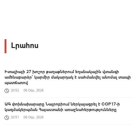
Լրահոս
Իտալիայի 27 խոշոր քաղաքներում եղանակային վտանգի
ամենաբարձր՝ կարմիր մակարդակ է սահմանվել անոմալ տապի
պատճառով
20:52
06 Օգս, 2026
ԱԳ փոխնախարարը Նայրոբիում ներկայացրել է COP17-ի
կազմակերպման Հայաստանի առաջնահերթությունները
20:51
06 Օգս, 2026
Օգոստոս 6-ը՝ 60 երկվայրկեանի մէջ. արևմտահայերէն լուրեր