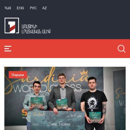
ՀԱՅ
ENG
РУС
AZ
Սպորտ