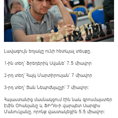
Լավագույն եռյակը ունի հետևյալ տեսքը.
1-ին տեղ՝ Ֆրեդերիկ Սվանե՝ 7.5 միավոր
2-րդ տեղ՝ Հայկ Մարտիրոսյան՝ 7 միավոր
3-րդ տեղ՝ Յան Նեպոմնյաշչի՝ 7 միավոր:
Հայաստանից մասնակցում էին նաև գրոսմայստեր
Էմին Օհանյանը և ՖԻԴԵ-ի վարպետ Սարգիս
Մանուկյանը, որոնք վաստակեցին 5.5 միավոր։