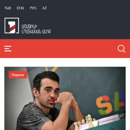
ՀԱՅ
ENG
РУС
AZ
Սպորտ