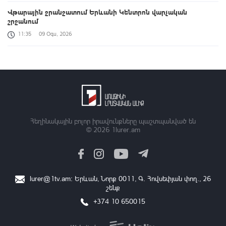
Վթարային ջրանջատում Երևանի Կենտրոն վարչական
շրջանում
11:35
09 Օգս, 2026
Սևանա լճի լողափերից մեկում քաղաքացիները հեծանիվ-
նավակով հեռացել են ափից և չեն կարողացել վերադառնալ․
օգնության են հասել փրկարարները
11:32
09 Օգս, 2026
Վթարային ջրանջատում Երևանի Մալաթիա-Սեբաստիա
վարչական շրջանում
Հեղինակային բոլոր իրավունքները պաշտպանված են
© 2026
1lurer.am
10:54
09 Օգս, 2026
Հանրապետությունում ավտոճանապարհներն անցանելի են
09:10
09 Օգս, 2026
lurer@1tv.am
։ Երևան, Նորք 0011, Գ․ Հովսեփյան փող., 26
շենք
Արարատ գյուղի ամբուլատորիան հիմնանորոգվել և
վերազինվել է
+374 10 650015
01:10
09 Օգս, 2026