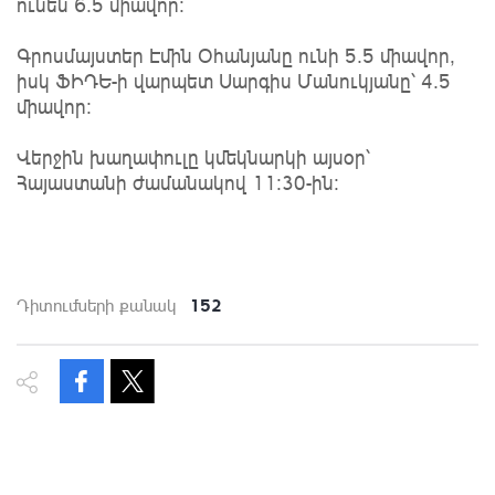
ունեն 6.5 միավոր:
Գրոսմայստեր Էմին Օհանյանը ունի 5.5 միավոր,
իսկ ՖԻԴԵ-ի վարպետ Սարգիս Մանուկյանը՝ 4.5
միավոր:
Վերջին խաղափուլը կմեկնարկի այսօր՝
Հայաստանի ժամանակով 11:30-ին:
152
Դիտումների քանակ