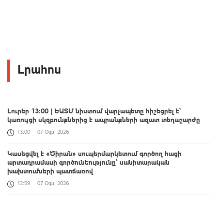
Լրահոս
Լուրեր 13:00 | ԵԱՏՄ նիստում վարչապետը հիշեցրել է՝
կառույցի սկզբունքներից է ապրանքների ազատ տեղաշարժը
13:00
07 Օգս, 2026
Կասեցվել է «Ծիրան» սուպերմարկետում գործող հացի
արտադրամասի գործունեությունը՝ սանիտարական
խախտումների պատճառով
12:59
07 Օգս, 2026
Դարոն Աճեմօղլուն մեծ ցանկություն ունի մոտ ապագայում
այցելելու Հայաստան. դեսպան Մկրտչյան