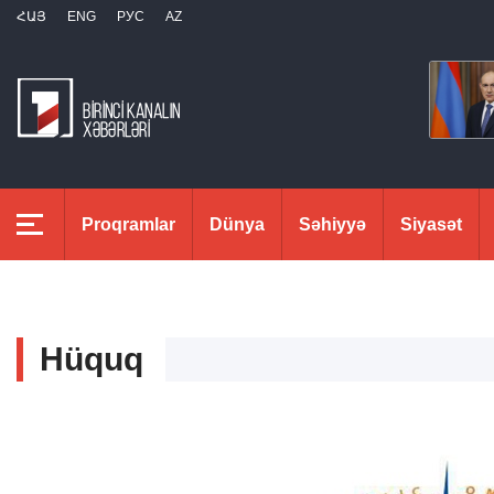
ՀԱՅ
ENG
РУС
AZ
Proqramlar
Dünya
Səhiyyə
Siyasət
Hüquq