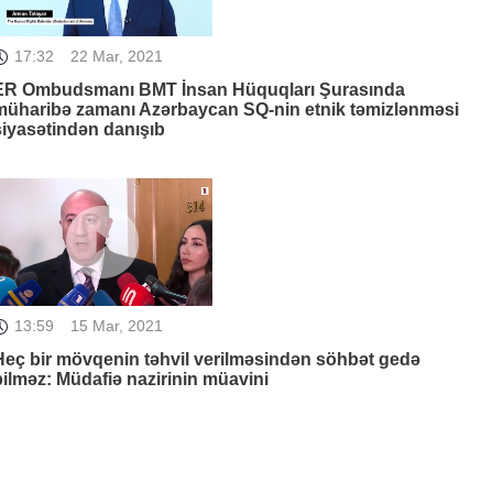
17:32
22 Mar, 2021
ER Ombudsmanı BMT İnsan Hüquqları Şurasında
müharibə zamanı Azərbaycan SQ-nin etnik təmizlənməsi
siyasətindən danışıb
13:59
15 Mar, 2021
Heç bir mövqenin təhvil verilməsindən söhbət gedə
bilməz: Müdafiə nazirinin müavini