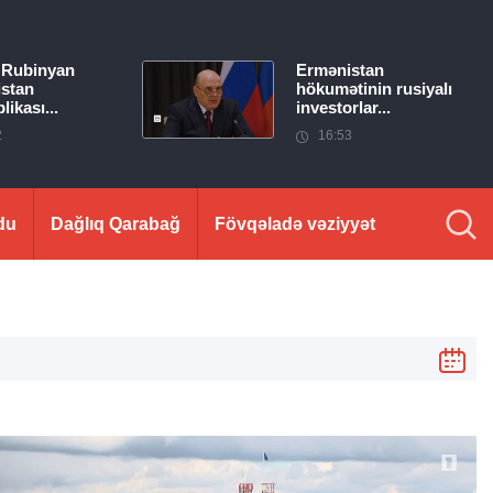
 Rubinyan
Ermənistan
stan
hökumətinin rusiyalı
ikası...
investorlar...
2
16:53
du
Dağlıq Qarabağ
Fövqəladə vəziyyət