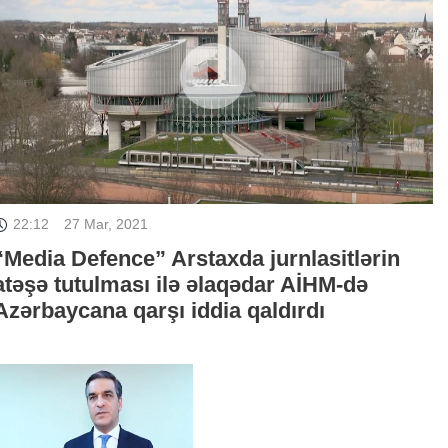
22:12
27 Mar, 2021
“Media Defence” Arstaxda jurnlasitlərin
atəşə tutulması ilə əlaqədar AİHM-də
Azərbaycana qarşı iddia qaldırdı