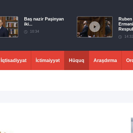
Baş nazir Paşinyan
Ruben
iki...
Erməni
Respubl
10:34
14:3
İqtisadiyyat
İctimaiyyət
Hüquq
Araşdırma
Or