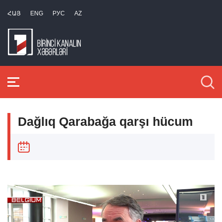
ՀԱՅ
ENG
РУС
AZ
Dağlıq Qarabağa qarşı hücum