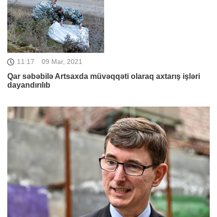
11:17
09 Mar, 2021
Qar səbəbilə Artsaxda müvəqqəti olaraq axtarış işləri
dayandırılıb