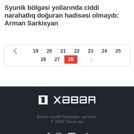
Syunik bölgəsi yollarında ciddi
narahatlıq doğuran hadisəsi olmayıb:
Arman Sarkisyan
19
20
21
22
23
24
25
26
27
28
Bütün müəllif hüquqları qorunur.
© 2026
1lurer.am