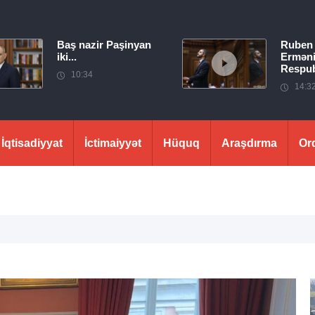
Baş nazir Paşinyan
Ruben
iki...
Erməni
Respubl
10:34
14:3
İqtisadiyyat
İctimaiyyət
Hüquq
Araşdırma
Or