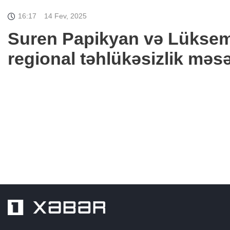
16:17
14 Fev, 2025
Suren Papikyan və Lüksem
regional təhlükəsizlik məsə