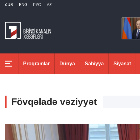
ՀԱՅ
ENG
РУС
AZ
Proqramlar
Dünya
Səhiyyə
Siyasət
Fövqəladə vəziyyət