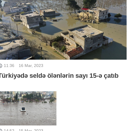
11:36
16 Mar, 2023
Türkiyədə seldə ölənlərin sayı 15-ə çatıb
14:52
15 Mar, 2023