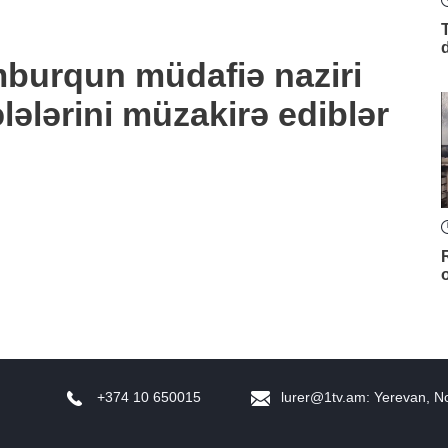
burqun müdafiə naziri
lələrini müzakirə ediblər
+374 10 650015
lurer@1tv.am
: Yerevan, N