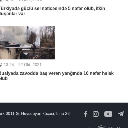
Türkiyədə güclü sel nəticəsində 5 nəfər ölüb, itkin
düşənlər var
13:24
22 Okt, 2021
Rusiyada zavodda baş verən yanğında 16 nəfər həlak
olub
ork 0011 G. Hovsepyan küçəsi, bina 26