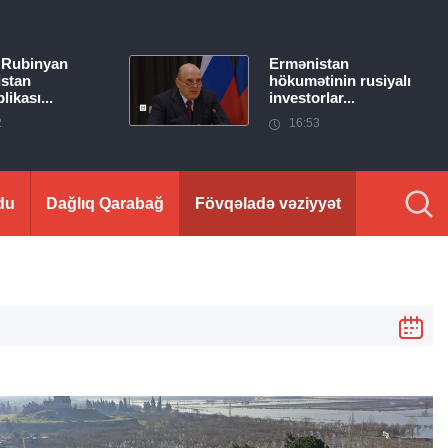
 Rubinyan
Ermənistan
stan
hökumətinin rusiyalı
ikası...
investorlar...
2
16:53
du
Dağlıq Qarabağ
Fövqəladə vəziyyət