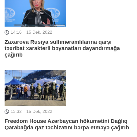
14:16
15 Dek, 2022
Zaxarova Rusiya sülhməramlılarına qarşı
təxribat xarakterli bəyanatları dayandırmağa
çağırıb
13:32
15 Dek, 2022
Freedom House Azərbaycan hökumətini Dağlıq
Qarabağda qaz təchizatını bərpa etməyə çağırıb