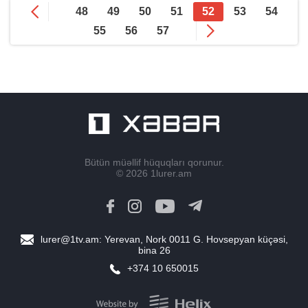
48
49
50
51
52
53
54
55
56
57
Bütün müəllif hüquqları qorunur.
© 2026
1lurer.am
lurer@1tv.am
: Yerevan, Nork 0011 G. Hovsepyan küçəsi,
bina 26
+374 10 650015