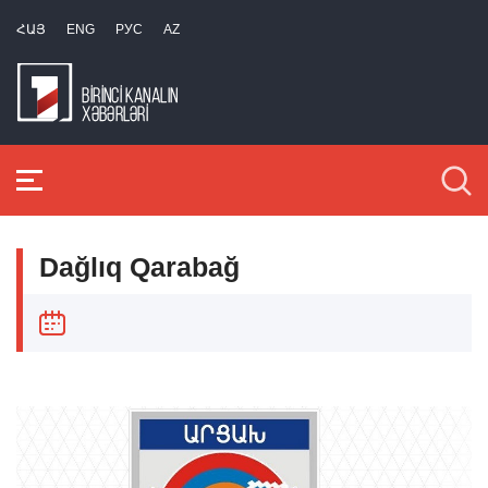
ՀԱՅ
ENG
РУС
AZ
Dağlıq Qarabağ