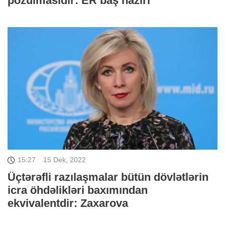
pozulmasıdır: ER baş naziri
15:27
15 Dek, 2022
Üçtərəfli razılaşmalar bütün dövlətlərin
icra öhdəlikləri baxımından
ekvivalentdir: Zaxarova