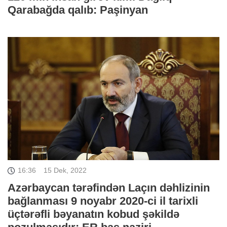
Qarabağda qalıb: Paşinyan
16:36
15 Dek, 2022
Azərbaycan tərəfindən Laçın dəhlizinin
bağlanması 9 noyabr 2020-ci il tarixli
üçtərəfli bəyanatın kobud şəkildə