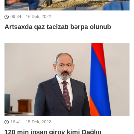
09:34
16 Dek, 2022
Artsaxda qaz təcizatı bərpa olunub
16:41
15 Dek, 2022
120 min insan girov kimi Dağlıq