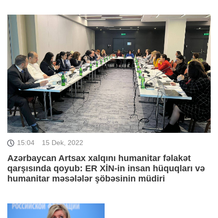
15:04
15 Dek, 2022
Azərbaycan Artsax xalqını humanitar fəlakət
qarşısında qoyub: ER XİN-in insan hüquqları və
humanitar məsələlər şöbəsinin müdiri