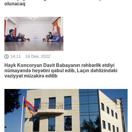
olunacaq
14:11
16 Dek, 2022
Hayk Koncoryan Davit Babayanın rəhbərlik etdiyi
nümayəndə heyətini qəbul edib, Laçın dəhlizindəki
vəziyyət müzakirə edilib