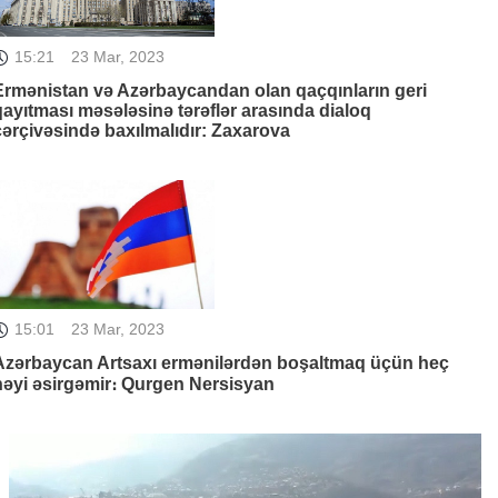
15:21
23 Mar, 2023
Ermənistan və Azərbaycandan olan qaçqınların geri
qayıtması məsələsinə tərəflər arasında dialoq
çərçivəsində baxılmalıdır: Zaxarova
15:01
23 Mar, 2023
Azərbaycan Artsaxı ermənilərdən boşaltmaq üçün heç
nəyi əsirgəmir։ Qurgen Nersisyan