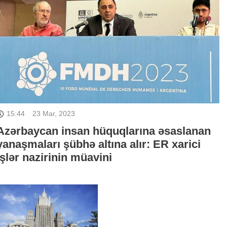
15:44
23 Mar, 2023
Azərbaycan insan hüquqlarına əsaslanan
yanaşmaları şübhə altına alır: ER xarici
işlər nazirinin müavini