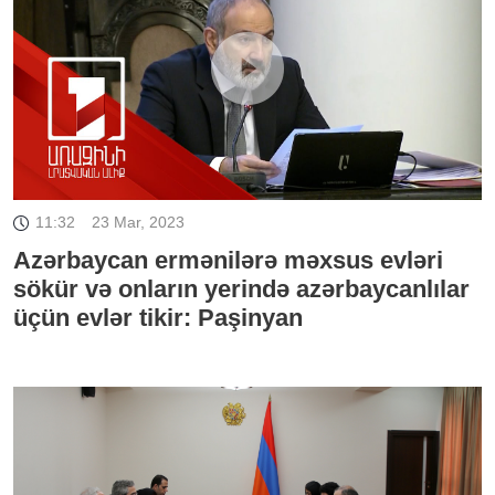
11:32
23 Mar, 2023
Azərbaycan ermənilərə məxsus evləri
sökür və onların yerində azərbaycanlılar
üçün evlər tikir: Paşinyan