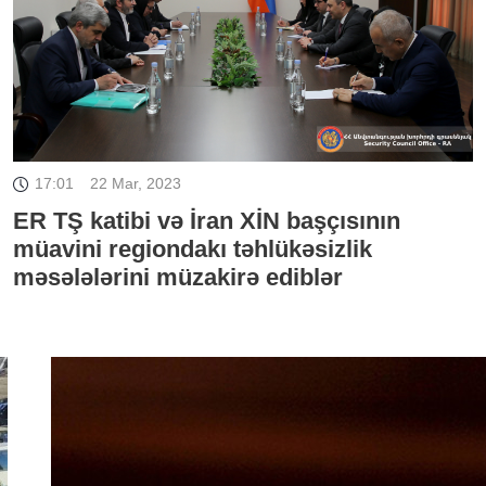
17:01
22 Mar, 2023
ER TŞ katibi və İran XİN başçısının
müavini regiondakı təhlükəsizlik
məsələlərini müzakirə ediblər