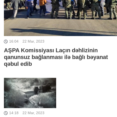
16:04
22 Mar, 2023
AŞPA Komissiyası Laçın dəhlizinin
qanunsuz bağlanması ilə bağlı bəyanat
qəbul edib
14:18
22 Mar, 2023