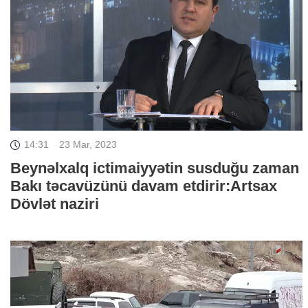
14:31
23 Mar, 2023
Beynəlxalq ictimaiyyətin susduğu zaman
Bakı təcavüzünü davam etdirir:Artsax
Dövlət naziri