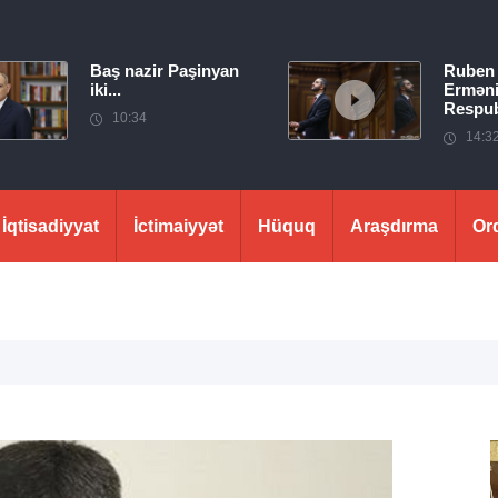
Baş nazir Paşinyan
Ruben
iki...
Erməni
Respubl
10:34
14:3
İqtisadiyyat
İctimaiyyət
Hüquq
Araşdırma
Or