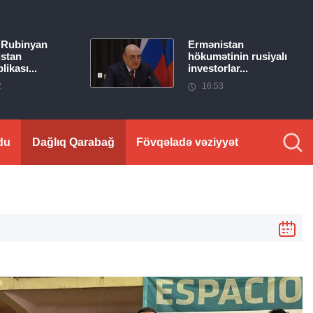
 Rubinyan
Ermənistan
stan
hökumətinin rusiyalı
ikası...
investorlar...
2
16:53
du
Dağlıq Qarabağ
Fövqəladə vəziyyət