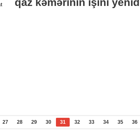
qaz kəmərinin işini yeni
t
27
28
29
30
31
32
33
34
35
36