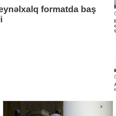
beynəlxalq formatda baş
i