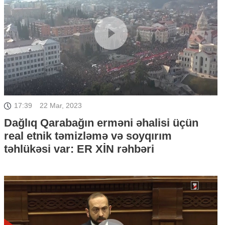
17:39
22 Mar, 2023
Dağlıq Qarabağın erməni əhalisi üçün
real etnik təmizləmə və soyqırım
təhlükəsi var: ER XİN rəhbəri