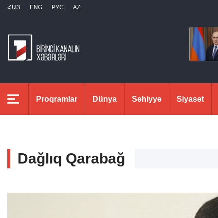
ՀԱՅ
ENG
РУС
AZ
Proqramlar
Dünya
Səhiyyə
Siyasət
Dağlıq Qarabağ