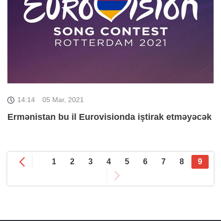
14:14
05 Mar, 2021
Ermənistan bu il Eurovisionda iştirak etməyəcək
1
2
3
4
5
6
7
8
9