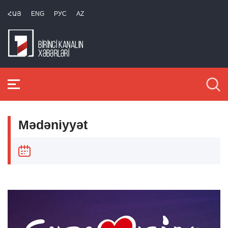
ՀԱՅ
ENG
РУС
AZ
Mədəniyyət