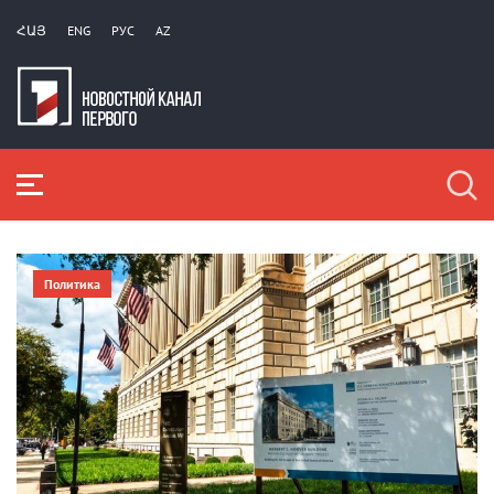
ՀԱՅ
ENG
РУС
AZ
Политика