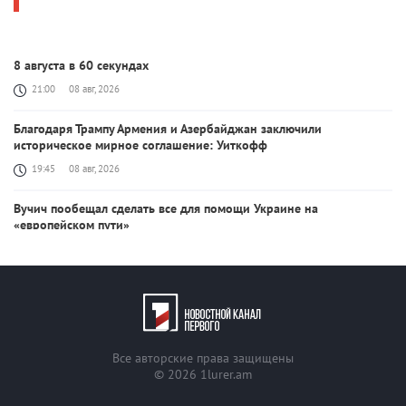
8 августа в 60 секундах
21:00
08 авг, 2026
Благодаря Трампу Армения и Азербайджан заключили
историческое мирное соглашение: Уиткофф
19:45
08 авг, 2026
Вучич пообещал сделать все для помощи Украине на
«европейском пути»
19:38
08 авг, 2026
США продолжат работу с Баку и Ереваном ради мира на Южном
Кавказе: Рубио
19:22
08 авг, 2026
Все авторские права защищены
Состоялся телефонный разговор Никола Пашиняна и Дональда
© 2026
1lurer.am
Трампа