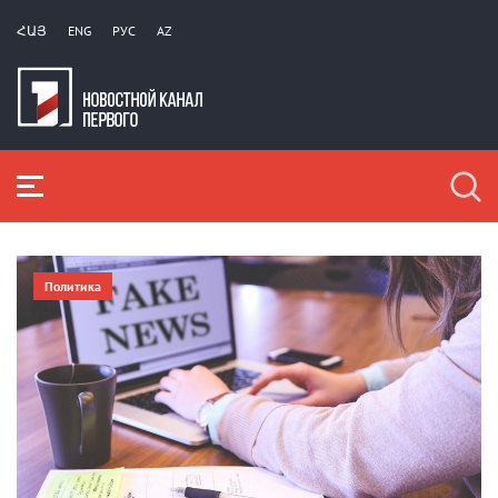
ՀԱՅ
ENG
РУС
AZ
Политика