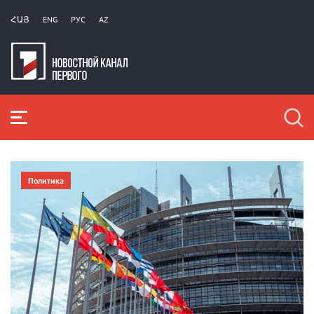
ՀԱՅ
ENG
РУС
AZ
Политика