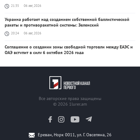
21:35
06 авг, 2026
Украина работает над созданием собственной баллистической
ракеты и противоракетной системы: Зеленский
20:24
06 авг, 2026
Соглашение о создании зоны свободной торговли между ЕАЭС и
ОАЭ вступит в силу 6 октября 2026 года
20:03
06 авг, 2026
После урегулирования конфликта с Ираном цены на нефть и
бензин резко упадут: Трамп
18:29
06 авг, 2026
Все авторские права защищены
Рубен Рубинян и Валентина Матвиенко обсудили повестку дня
© 2026
1lurer.am
межпарламентского сотрудничества
18:21
06 авг, 2026
Президент Бразилии раскритиковал решение США аннулировать
Ереван, Норк 0011, ул. Г. Овсепяна, 26
визу посла страны в Вашингтоне