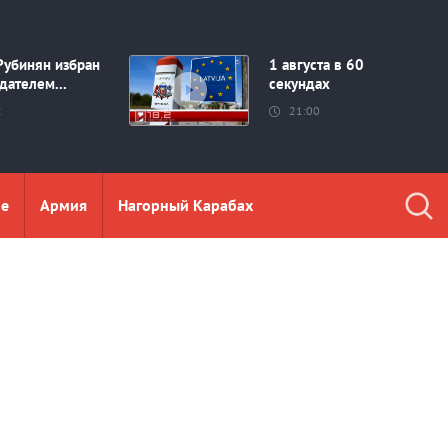
Рубинян избран
1 августа в 60
дателем...
секундах
2
21:00
ие
Aрмия
Нагорный Карабах