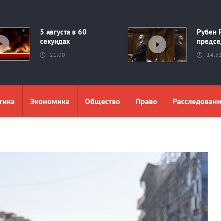
5 августа в 60
Рубен 
секундах
предсе
21:00
14:3
тика
Экономика
Общество
Право
Расследован