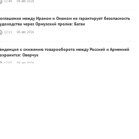
12:46
06 авг, 2026
Соглашение между Ираном и Оманом не гарантирует безопасность
удоходства через Ормузский пролив: Багаи
12:11
06 авг, 2026
Тенденция к снижению товарооборота между Россией и Арменией
охранится: Оверчук
12:07
06 авг, 2026
 августа в 60 секундах
21:00
05 авг, 2026
ндия не станет закупать у России новейшие истребители Су-57
19:44
05 авг, 2026
оссия нанесет удары по Украине северокорейскими ракетами:
euters