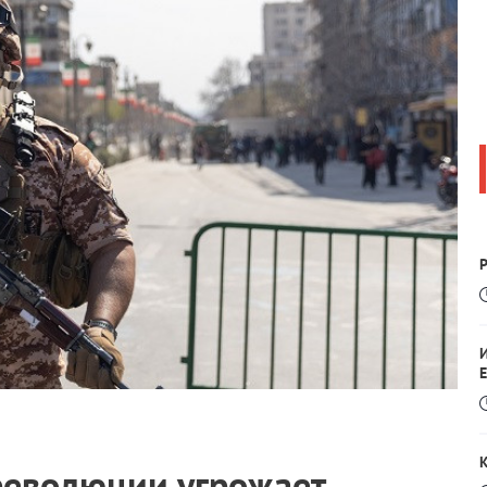
Р
Е
революции угрожает