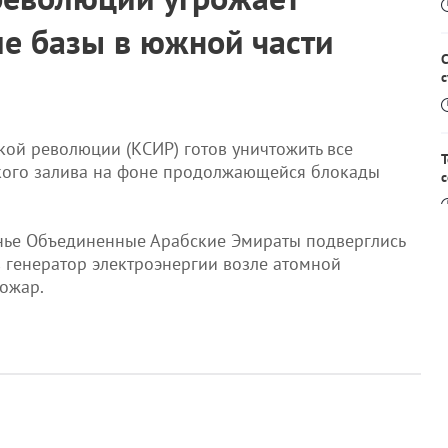
ие базы в южной части
с
ой революции (КСИР) готов уничтожить все
кого залива на фоне продолжающейся блокады
с
сенье Объединенные Арабские Эмираты подверглись
5
в генератор электроэнергии возле атомной
пожар.
И
Р
R