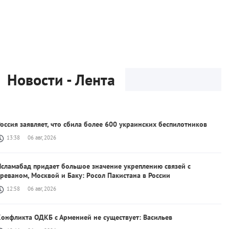
Новости - Лента
оссия заявляет, что сбила более 600 украинских беспилотников
13:38
06 авг, 2026
Исламабад придает большое значение укреплению связей с
реваном, Москвой и Баку: Pосол Пакистана в России
12:58
06 авг, 2026
Kонфликта ОДКБ с Арменией не существует: Васильев