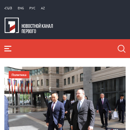
ՀԱՅ
ENG
РУС
AZ
Политика