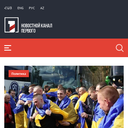
ՀԱՅ
ENG
РУС
AZ
Политика