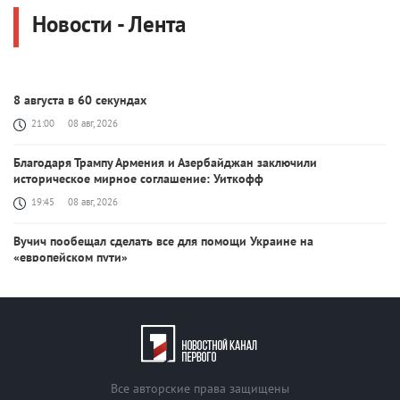
Новости - Лента
8 августа в 60 секундах
21:00
08 авг, 2026
Благодаря Трампу Армения и Азербайджан заключили
историческое мирное соглашение: Уиткофф
19:45
08 авг, 2026
Вучич пообещал сделать все для помощи Украине на
«европейском пути»
19:38
08 авг, 2026
США продолжат работу с Баку и Ереваном ради мира на Южном
Кавказе: Рубио
19:22
08 авг, 2026
Все авторские права защищены
Состоялся телефонный разговор Никола Пашиняна и Дональда