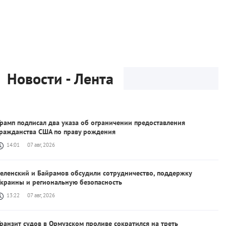
Новости - Лента
рамп подписал два указа об ограничении предоставления
гражданства США по праву рождения
14:01
07 авг, 2026
Зеленский и Байрамов обсудили сотрудничество, поддержку
Украины и региональную безопасность
13:22
07 авг, 2026
ранзит судов в Ормузском проливе сократился на треть