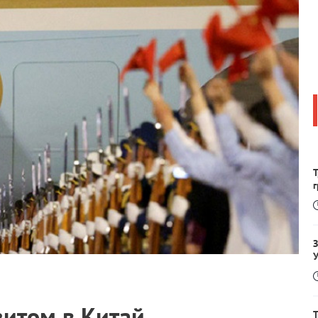
Т
зитом в Китай
Т