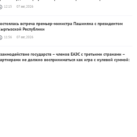
12:15
07 авг, 2026
Состоялась встреча премьер-министра Пашиняна с президентом
Кыргызской Республики
11:56
07 авг, 2026
заимодействие государств – членов ЕАЭС с третьими странами –
артнерами не должно восприниматься как игра с нулевой суммой:
премьер-министр
11:39
07 авг, 2026
Никол Пашинян ответил на вопросы представителей российских
СМИ
11:38
07 авг, 2026
перация против Ирана может скоро закончиться: Трамп
11:30
07 авг, 2026