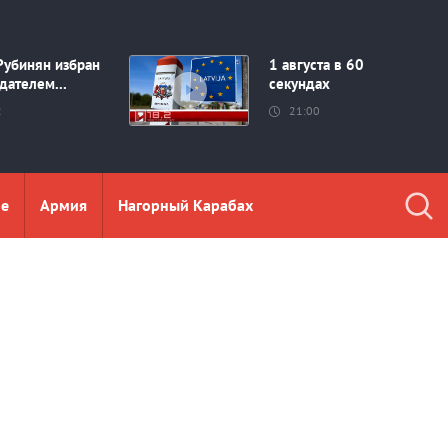
Рубинян избран
1 августа в 60
дателем...
секундах
2
21:00
ие
Aрмия
Нагорный Карабах