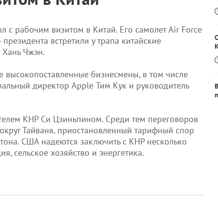
 с рабочим визитом в Китай. Его самолет Air Force
 президента встретили у трапа китайские
 Хань Чжэн.
е высокопоставленные бизнесмены, в том числе
ральный директор Apple Тим Кук и руководитель
В
п
ателем КНР Си Цзиньпином. Среди тем переговоров
вокруг Тайваня, приостановленный тарифный спор
тона. США надеются заключить с КНР несколько
ия, сельское хозяйство и энергетика.
О