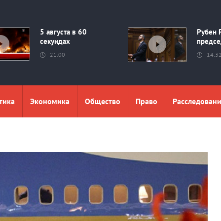
5 августа в 60
Рубен 
секундах
предсе
21:00
14:3
тика
Экономика
Общество
Право
Расследован