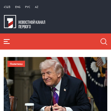
ՀԱՅ
ENG
РУС
AZ
Политика