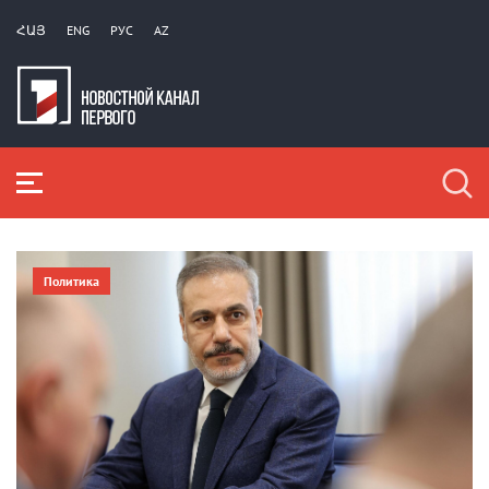
ՀԱՅ
ENG
РУС
AZ
Политика