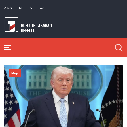
ՀԱՅ
ENG
РУС
AZ
Мир