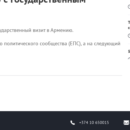
с
ударственный визит в Армению.
о политического сообщества (ЕПС), а на следующий
5
И
Р
R
+374 10 650015
П