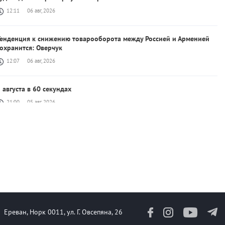
12:11
06 авг, 2026
Тенденция к снижению товарооборота между Россией и Арменией
охранится: Оверчук
12:07
06 авг, 2026
 августа в 60 секундах
21:00
05 авг, 2026
ндия не станет закупать у России новейшие истребители Су-57
19:44
05 авг, 2026
оссия нанесет удары по Украине северокорейскими ракетами:
euters
19:18
05 авг, 2026
Ереван, Норк 0011, ул. Г. Овсепяна, 26
оставки ракет для ПВО сократились втрое, хотя у партнеров они