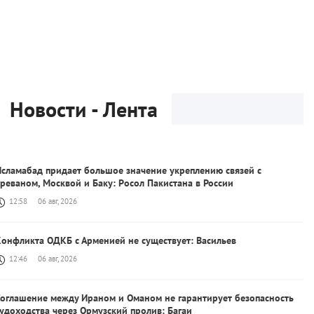
Новости - Лента
Исламабад придает большое значение укреплению связей с
реваном, Москвой и Баку: Pосол Пакистана в России
12:58
06 авг, 2026
Kонфликта ОДКБ с Арменией не существует: Васильев
12:46
06 авг, 2026
Соглашение между Ираном и Оманом не гарантирует безопасность
удоходства через Ормузский пролив: Багаи