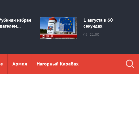
Рубинян избран
1 августа в 60
дателем...
секундах
2
21:00
ие
Aрмия
Нагорный Карабах