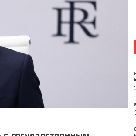
Е
 с государственным
с