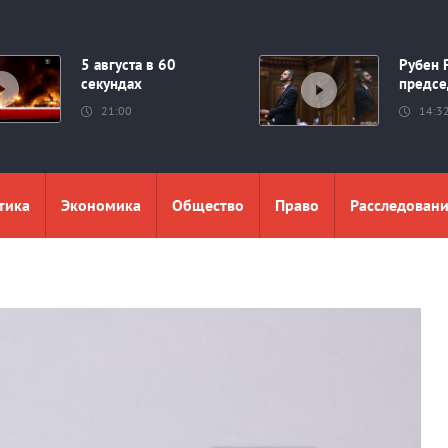
5 августа в 60
Рубен 
секундах
предсе
21:00
14:3
тика
Экономика
Общество
Право
Расследован