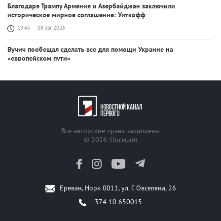
Благодаря Трампу Армения и Азербайджан заключили
историческое мирное соглашение: Уиткофф
19:45
08 авг, 2026
Вучич пообещал сделать все для помощи Украине на
«европейском пути»
19:38
08 авг, 2026
США продолжат работу с Баку и Ереваном ради мира на Южном
Кавказе: Рубио
19:22
08 авг, 2026
Все авторские права защищены
Состоялся телефонный разговор Никола Пашиняна и Дональда
© 2026
1lurer.am
Трампа
17:55
08 авг, 2026
Состоялся телефонный разговор премьер-министра Армении и
Ереван, Норк 0011, ул. Г. Овсепяна, 26
президента Азербайджана
+374 10 650015
12:33
08 авг, 2026