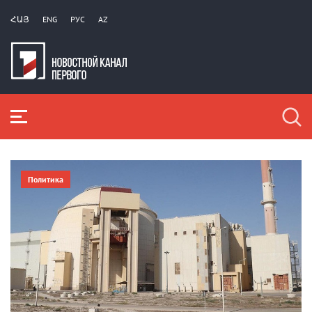
ՀԱՅ
ENG
РУС
AZ
Политика