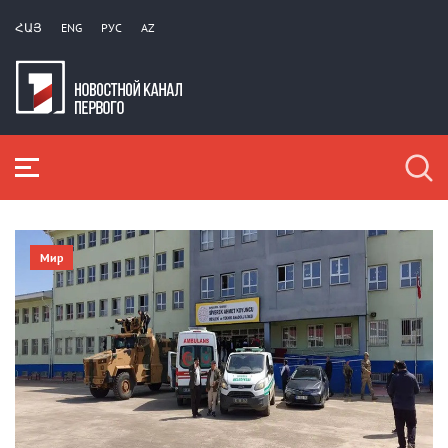
ՀԱՅ
ENG
РУС
AZ
Мир