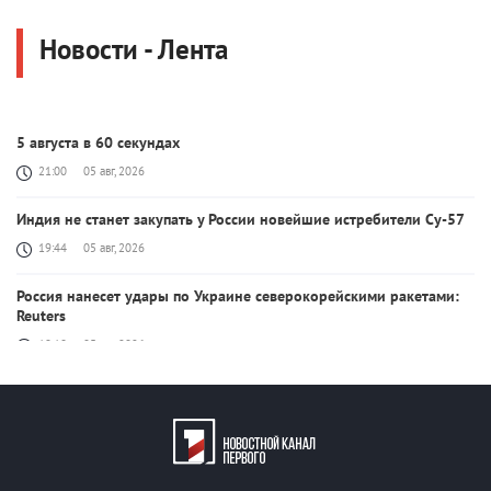
Новости - Лента
5 августа в 60 секундах
21:00
05 авг, 2026
Индия не станет закупать у России новейшие истребители Су-57
19:44
05 авг, 2026
Россия нанесет удары по Украине северокорейскими ракетами:
Reuters
19:18
05 авг, 2026
Поставки ракет для ПВО сократились втрое, хотя у партнеров они
есть: Зеленский
18:41
05 авг, 2026
Британия продолжит досрочно освобождать заключенных из-за