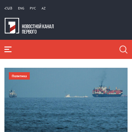
ՀԱՅ
ENG
РУС
AZ
Политика