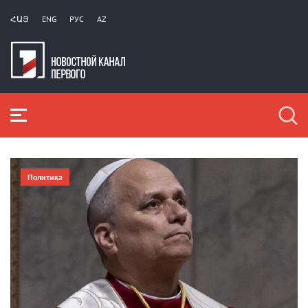
ՀԱՅ
ENG
РУС
AZ
Политика