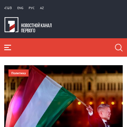
ՀԱՅ
ENG
РУС
AZ
Политика