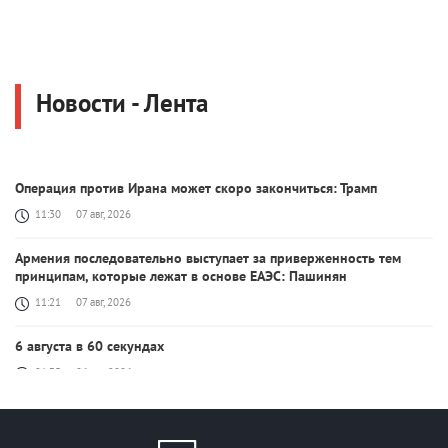
Новости - Лента
Операция против Ирана может скоро закончиться: Трамп
11:30
07 авг, 2026
Армения последовательно выступает за приверженность тем
принципам, которые лежат в основе ЕАЭС: Пашинян
11:21
07 авг, 2026
6 августа в 60 секундах
21:35
06 авг, 2026
Украина работает над созданием собственной баллистической
ракеты и противоракетной системы: Зеленский