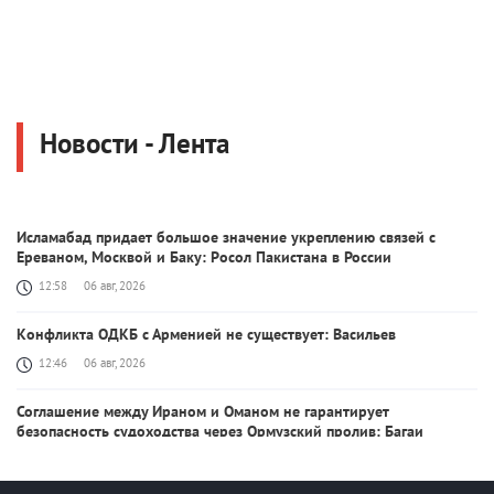
Новости - Лента
Исламабад придает большое значение укреплению связей с
Ереваном, Москвой и Баку: Pосол Пакистана в России
12:58
06 авг, 2026
Kонфликта ОДКБ с Арменией не существует: Васильев
12:46
06 авг, 2026
Соглашение между Ираном и Оманом не гарантирует
безопасность судоходства через Ормузский пролив: Багаи
12:11
06 авг, 2026