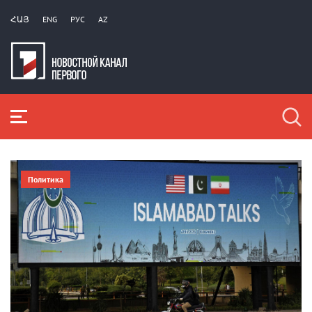
ՀԱՅ
ENG
РУС
AZ
Политика