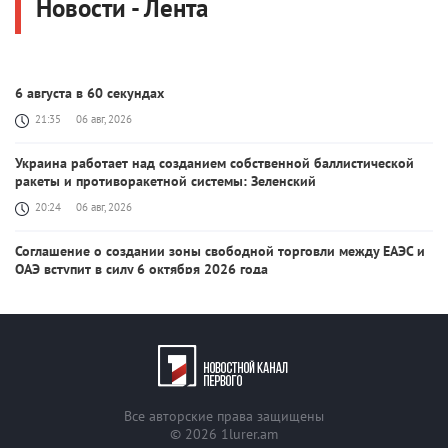
Новости - Лента
6 августа в 60 секундах
21:35
06 авг, 2026
Украина работает над созданием собственной баллистической
ракеты и противоракетной системы: Зеленский
20:24
06 авг, 2026
Соглашение о создании зоны свободной торговли между ЕАЭС и
ОАЭ вступит в силу 6 октября 2026 года
20:03
06 авг, 2026
После урегулирования конфликта с Ираном цены на нефть и
бензин резко упадут: Трамп
18:29
06 авг, 2026
Все авторские права защищены
Рубен Рубинян и Валентина Матвиенко обсудили повестку дня
© 2026
1lurer.am
межпарламентского сотрудничества