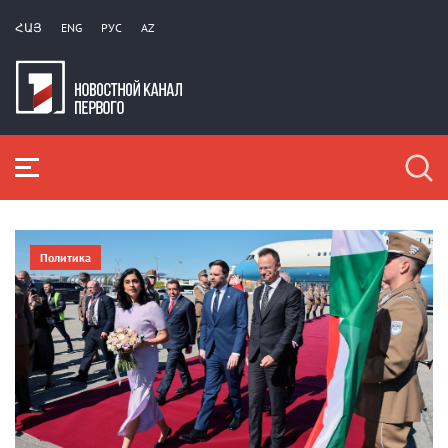
ՀԱՅ
ENG
РУС
AZ
Политика