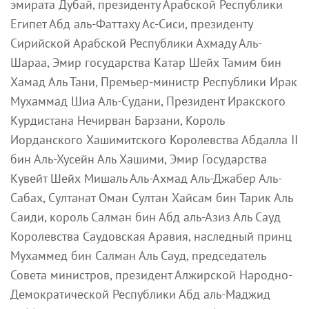
эмирата Дубай, президенту Арабской Республики
Египет Абд аль-Фаттаху Ас-Сиси, президенту
Сирийской Арабской Республики Ахмаду Аль-
Шараа, Эмир государства Катар Шейх Тамим бин
Хамад Аль Тани, Премьер-министр Республики Ирак
Мухаммад Шиа Аль-Судани, Президент Иракского
Курдистана Нечирван Барзани, Король
Иорданского Хашимитского Королевства Абдалла II
бин Аль-Хусейн Аль Хашими, Эмир Государства
Кувейт Шейх Мишаль Аль-Ахмад Аль-Джабер Аль-
Сабах, Султанат Оман Султан Хайсам бин Тарик Аль
Саиди, король Салман бин Абд аль-Азиз Аль Сауд
Королевства Саудовская Аравия, наследный принц
Мухаммед бин Салман Аль Сауд, председатель
Совета министров, президент Алжирской Народно-
Демократической Республики Абд аль-Маджид