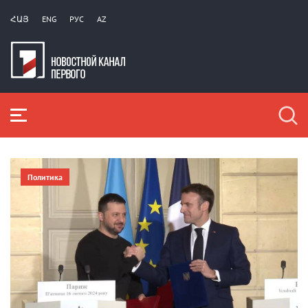
ՀԱՅ
ENG
РУС
AZ
Политика