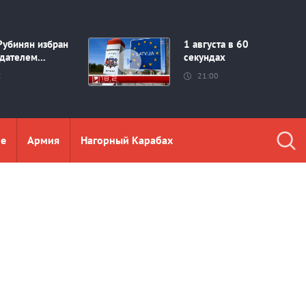
Рубинян избран
1 августа в 60
дателем...
секундах
2
21:00
ие
Aрмия
Нагорный Карабах