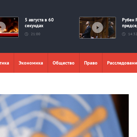
5 августа в 60
Рубен 
секундах
предсе
21:00
14:3
тика
Экономика
Общество
Право
Расследован