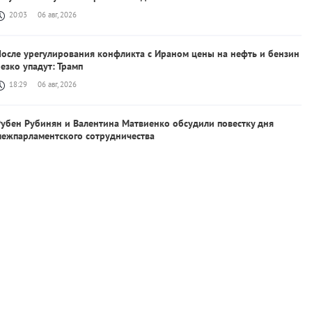
20:03
06 авг, 2026
После урегулирования конфликта с Ираном цены на нефть и бензин
езко упадут: Трамп
18:29
06 авг, 2026
Рубен Рубинян и Валентина Матвиенко обсудили повестку дня
межпарламентского сотрудничества
18:21
06 авг, 2026
Президент Бразилии раскритиковал решение США аннулировать
изу посла страны в Вашингтоне
16:09
06 авг, 2026
Очередная партия пшеницы была отправлена из России в Армению
транзитом через территорию Азербайджана
15:29
06 авг, 2026