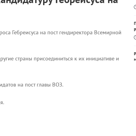
р
роса Гебреисуса на пост гендиректора Всемирной
ругие страны присоединиться к их инициативе и
датов на пост главы ВОЗ.
в
я.