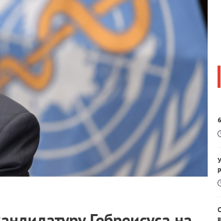
6
У
р
андидатуру Гебреисуса на
в