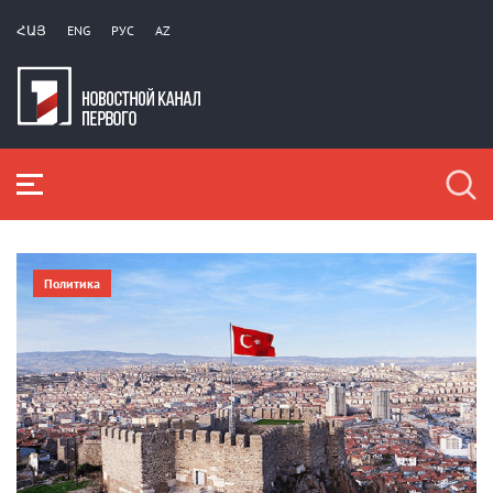
ՀԱՅ
ENG
РУС
AZ
Политика