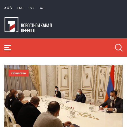
ՀԱՅ
ENG
РУС
AZ
Общество