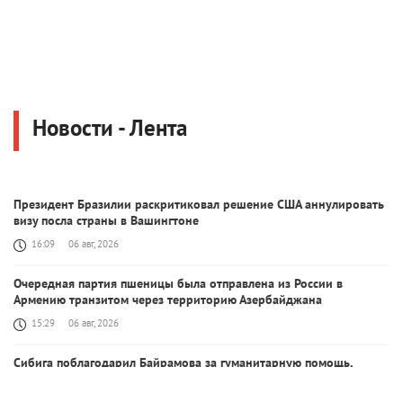
Новости - Лента
Президент Бразилии раскритиковал решение США аннулировать
визу посла страны в Вашингтоне
16:09
06 авг, 2026
Очередная партия пшеницы была отправлена из России в
Армению транзитом через территорию Азербайджана
15:29
06 авг, 2026
Сибига поблагодарил Байрамова за гуманитарную помощь,
оказанную Баку с первых дней войны
15:22
06 авг, 2026