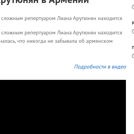
м сложным репертуаром Лиана Арутюнян находится
м сложным репертуаром Лиана Арутюнян находится
налась, что никогда не забывала об армянском
П
Подробности в видео
Т
Т