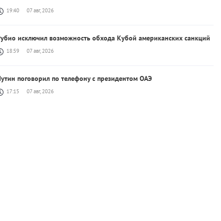
19:40
07 авг, 2026
Рубио исключил возможность обхода Кубой американских санкций
18:59
07 авг, 2026
утин поговорил по телефону с президентом ОАЭ
17:15
07 авг, 2026
рамп подписал два указа об ограничении предоставления
гражданства США по праву рождения
14:01
07 авг, 2026
Зеленский и Байрамов обсудили сотрудничество, поддержку
Украины и региональную безопасность
13:22
07 авг, 2026
ранзит судов в Ормузском проливе сократился на треть