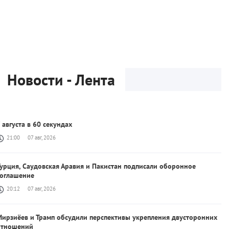
Новости - Лента
 августа в 60 секундах
21:00
07 авг, 2026
урция, Саудовская Аравия и Пакистан подписали оборонное
соглашение
20:12
07 авг, 2026
Мирзиёев и Трамп обсудили перспективы укрепления двусторонних
отношений