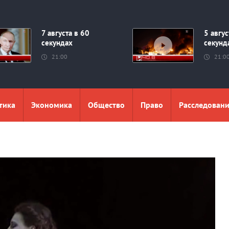
7 августа в 60
5 авгус
секундах
секунд
21:00
21:0
тика
Экономика
Общество
Право
Расследован