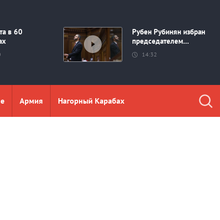
та в 60
Рубен Рубинян избран
ах
председателем...
0
14:32
ие
Aрмия
Нагорный Карабах