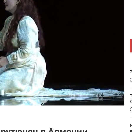
7
Т
Арутюнян в Армении