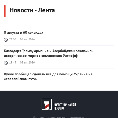
Новости - Лента
8 августа в 60 секундах
21:00
08 авг, 2026
Благодаря Трампу Армения и Азербайджан заключили
историческое мирное соглашение: Уиткофф
19:45
08 авг, 2026
Вучич пообещал сделать все для помощи Украине на
«европейском пути»
19:38
08 авг, 2026
США продолжат работу с Баку и Ереваном ради мира на Южном
Кавказе: Рубио
19:22
08 авг, 2026
Все авторские права защищены