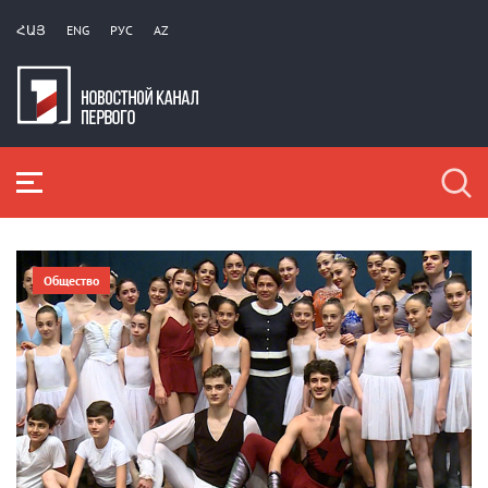
ՀԱՅ
ENG
РУС
AZ
Общество