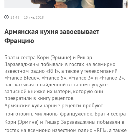
13:45
15 янв, 2018
Армянская кухня завоевывает
Францию
Брат и сестра Кори (Эрмине) и Ришар
Зарзаваджяны побывали в гостях на всемирно
известном радио «RFI», а также у телекомпаний
«France Bleue», «France 5», «France 3» и «France 2»,
рассказывая о найденной в старом сундуке
записной книжке их матери, которую они
превратили в книгу рецептов.
Армянские кулинарные рецепты пробуют
приготовить миллионы француженок. Брат и сестра
Кори (Эрмине) и Ришар Зарзаваджяны побывали в
гостях на всемирно известном радио «RFI», а также