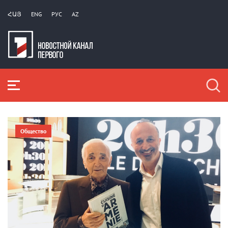
ՀԱՅ
ENG
РУС
AZ
Общество