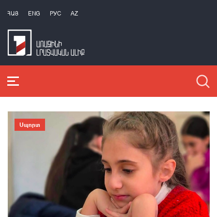
ՀԱՅ
ENG
РУС
AZ
Սպորտ