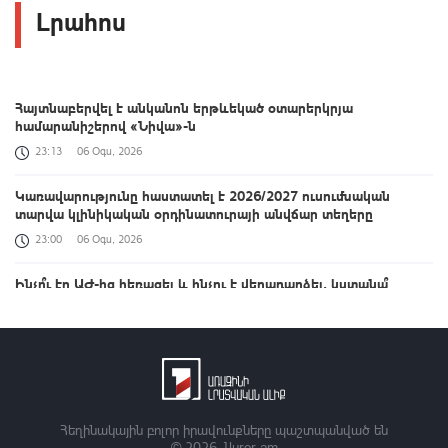
Լրահոս
Հայտնաբերվել է անկանոն երթևեկած օտարերկրյա
համարանիշերով «Նիվա»-ն
23:13
06 Օգս, 2026
Կառավարությունը հաստատել է 2026/2027 ուսումնական
տարվա կլինիկական օրդինատուրայի անվճար տեղերը
23:00
06 Օգս, 2026
Ինչո՞ւ էր ԱԺ-ից հեռացել և ինչու է վերադարձել, կստանա՞
պարգևավճար. հարցեր Վարդևանյանին
22:48
06 Օգս, 2026
Ընդդիմությունը հիմա բաց նավարկության մեջ է, առանձնապես
չեմ հասկանում հետապնդած օրակարգը. Ալեքսանյան
22:33
06 Օգս, 2026
Հեղինակային բոլոր իրավունքները պաշտպանված են
© 2026
1lurer.am