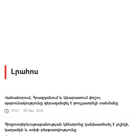
Լրահոս
Վանաձորում, Հրազդանում և Արարատում փոշու
պարունակությունը գերազանցել է թույլատրելի սահմանը
10:03
08 Օգս, 2026
Հիդրոօդերևութաբանության կենտրոնը կանխատեսել է լոլիկի,
կաղամբի և սոխի բերքատվությունը