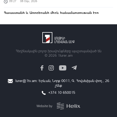
09:27
08 Օգս, 2026
Հայաստանի և Ադրբեջանի միջև հակամարտության էջը
փակված է, խաղաղությունը հաստատված է․ Նիկոլ Փաշինյանի
ուղերձը
09:08
08 Օգս, 2026
Երևանի Կենտրոնում փոշու պարունակությունը գրեթե ամբողջ
շաբաթ գերազանցել է թույլատրելի սահմանը
Հեղինակային բոլոր իրավունքները պաշտպանված են
08:57
08 Օգս, 2026
© 2026
1lurer.am
Սևանի մակարդակը 1900.77 մետր է՝ անցած տարվա
ցուցանիշից 16 սմ-ով բարձր
08:33
08 Օգս, 2026
lurer@1tv.am
։ Երևան, Նորք 0011, Գ․ Հովսեփյան փող., 26
շենք
ՀՀ տարածքում ավտոճանապարհներն անցանելի են
+374 10 650015
08:18
08 Օգս, 2026
COP17 Երևանի Կանաչ գոտու ցուցահանդեսային
տաղավարների գրանցումը մեկնարկել է
01:01
08 Օգս, 2026