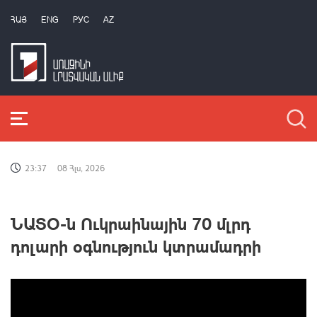
ՀԱՅ
ENG
РУС
AZ
23:37
08 Հլս, 2026
ՆԱՏՕ-ն Ուկրաինային 70 մլրդ
դոլարի օգնություն կտրամադրի