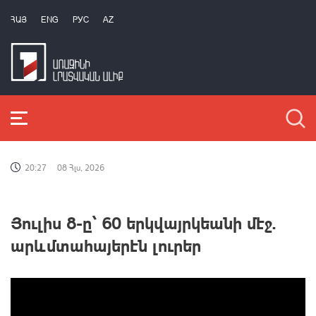
ՀԱՅ
ENG
РУС
AZ
20:27
08 Հլս, 2026
Յուլիս 8-ը՝ 60 երկվայրկեանի մէջ.
արևմտահայերէն լուրեր