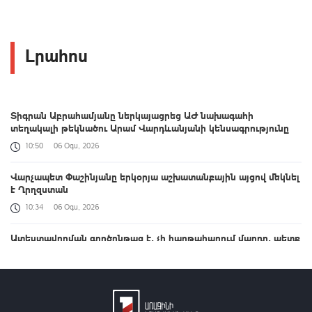
Լրահոս
Տիգրան Աբրահամյանը ներկայացրեց ԱԺ նախագահի
տեղակալի թեկնածու Արամ Վարդևանյանի կենսագրությունը
10:50
06 Օգս, 2026
Վարչապետ Փաշինյանը երկօրյա աշխատանքային այցով մեկնել
է Ղրղզստան
10:34
06 Օգս, 2026
Ատեստավորման գործընթաց է, չի հաղթահարում մարդը, պետք
է ասենք՝ վերջ, էլ չպետք է աշխատի դպրոցում. վարչապետ
10:31
06 Օգս, 2026
9-րդ գումարման ԱԺ առաջին նստաշրջանը | ՈՒՂԻՂ