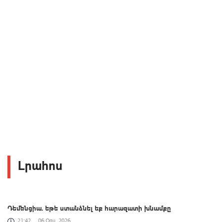
Լրահոս
Դեմենցիա. եթե ստանձնել եք հարազատի խնամքը
21:42
06 Օգս, 2026